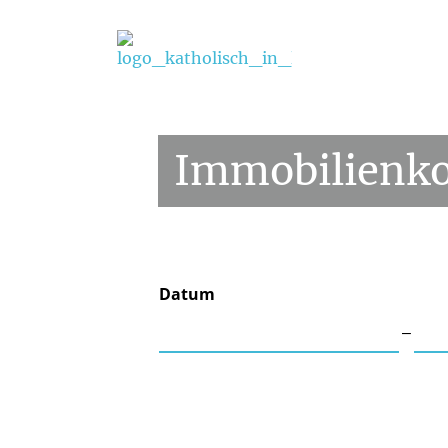
Startseite
/
Aktuelles
/
Immobilienkonzept
Immobilienk
Datum
‒