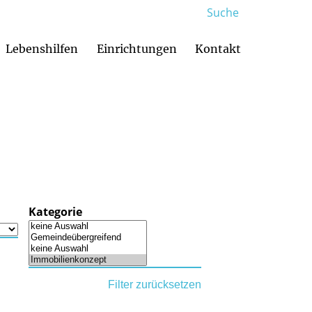
Suche
Lebenshilfen
Einrichtungen
Kontakt
Familienzentren und Kindertagesstätten
Glaubenskurse & Weggemeinschaften
Muttersprachliche Gemeinden
Menschen mit Be
Kategorie
Filter zurücksetzen