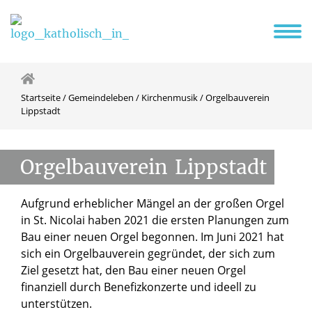
ente
Gemeindeleben
Lebenshilfen
Einrichtungen
Kontakt
ten
 & Weggemeinschaften
achliche Gemeinden
Menschen mit Behinderung
Startseite
/
Gemeindeleben
/
Kirchenmusik
/
Orgelbauverein
Lippstadt
Orgelbauverein
Lippstadt
Aufgrund erheblicher Mängel an der großen Orgel
in St. Nicolai haben 2021 die ersten Planungen zum
Bau einer neuen Orgel begonnen. Im Juni 2021 hat
sich ein Orgelbauverein gegründet, der sich zum
Ziel gesetzt hat, den Bau einer neuen Orgel
finanziell durch Benefizkonzerte und ideell zu
unterstützen.