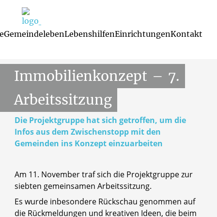
e
Gemeindeleben
Lebenshilfen
Einrichtungen
Kontakt
Immobilienkonzept
13.11.2025
Familienzentren und Kindertagesst
Glaubenskurse 
Mutterspra
Immobilienkonzept
–
7.
Arbeitssitzung
Die Projektgruppe hat sich getroffen, um die
Infos aus dem Zwischenstopp mit den
Gemeinden ins Konzept einzuarbeiten
Am 11. November traf sich die Projektgruppe zur
siebten gemeinsamen Arbeitssitzung.
Es wurde inbesondere Rückschau genommen auf
die Rückmeldungen und kreativen Ideen, die beim