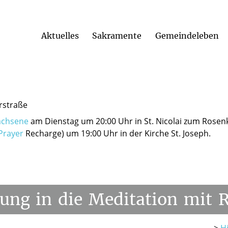
Aktuelles
Sakramente
Gemeindeleben
editation?
erstraße
achsene
am Dienstag um 20:00 Uhr in St. Nicolai zum Rosen
Prayer
Recharge) um 19:00 Uhr in der Kirche St. Joseph.
rung
in
die
Meditation
mit
R
->
Hi