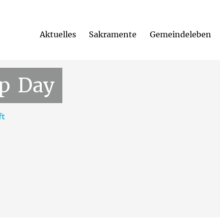
Aktuelles
Sakramente
Gemeindeleben
St. Pius-Kirche,
Landsberger Str. 2,
59557
Lippstadt
p
Day
ft