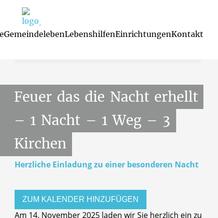
Gottesdienst
e
Gemeindeleben
Lebenshilfen
Einrichtungen
Kontakt
14. November 2025, 18:00 Uhr
14. November
2025, 21:00 Uhr
Familienzentren und Kindertagesst
Glaubenskurse 
Mutterspra
Feuer
das
die
Nacht
erhellt
–
1
Nacht
–
1
Weg
–
3
Kirchen
Herzliche Einladung zu einer besonderen Nacht
ZUM KALENDER HINZUFÜGEN
Am 14. November 2025 laden wir Sie herzlich ein zu