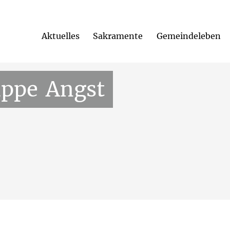
Aktuelles
Sakramente
Gemeindeleben
i 2026, 19:00 Uhr
Pfarrheim St. Elisabeth,
Friedrichstr. 
uppe
Angst