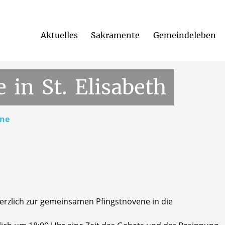
Aktuelles
Sakramente
Gemeindeleben
00 Uhr
22. Mai 2026, 18:00 Uhr
St. Elisabeth-Kirche,
Frie
e
in
St.
Elisabeth
ene
herzlich zur gemeinsamen Pfingstnovene in die