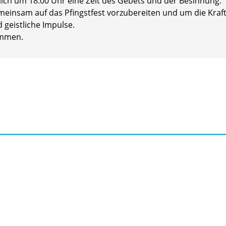
glich um 18:00 Uhr eine Zeit des Gebets und der Besinnung.
meinsam auf das Pfingstfest vorzubereiten und um die Kraft 
 geistliche Impulse.
kommen.