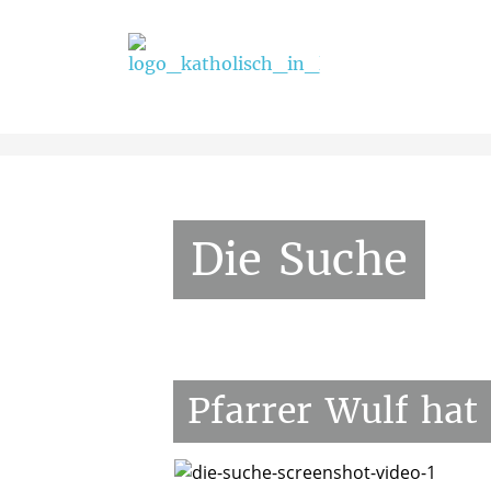
Startseite
/
Sakramente
/
Firmung
/
Die Such
Die
Suche
Pfarrer
Wulf
hat