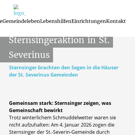
Berichte
04.01.2026
e
Gemeindeleben
Lebenshilfen
Einrichtungen
Kontakt
Sternsingeraktion
in
St.
Familienzentren und Kindertagesst
Glaubenskurse 
Mutterspra
Severinus
Sternsinger brachten den Segen in die Häuser
der St. Severinus Gemeinden
Gemeinsam stark: Sternsinger zeigen, was
Gemeinschaft bewirkt
Trotz winterlichem Schmuddelwetter waren sie
nicht aufzuhalten: Am 4. Januar 2026 zogen die
Sternsinger der St.-Severin-Gemeinde durch