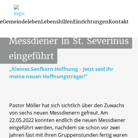
Messdiener
22.05.2022
e
Gemeindeleben
Lebenshilfen
Einrichtungen
Kontakt
Messdiener
in
St.
Severinus
Familienzentren und Kindertagesst
Glaubenskurse 
Mutterspra
eingeführt
„Kleines Senfkorn Hoffnung – Jetzt seid ihr
meine neuen Hoffnungsträger!“
Pastor Möller hat sich sichtlich über den Zuwachs
von sechs neuen Messdienern gefreut. Am
22.05.2022 konnten endlich die neuen Messdiener
eingeführt werden, nachdem sie schon vor zwei
Jahren fast mit ihren Gruppenstunden fertig waren