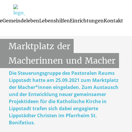
e
Gemeindeleben
Lebenshilfen
Einrichtungen
Kontakt
Steuerungsgruppe
25.09.2024
Familienzentren und Kindertagesst
Glaubenskurse 
Mutterspra
Marktplatz
der
Macherinnen
und
Macher
Die Steuerungsgruppe des Pastoralen Raums
Lippstadt hatte am 25.09.2021 zum Marktplatz
der Macher*innen eingeladen. Zum Austausch
und der Entwicklung neuer gemeinsamer
Projektideen für die Katholische Kirche in
Lippstadt trafen sich dabei engagierte
Lippstädter Christen im Pfarrheim St.
Bonifatius.