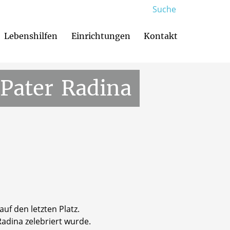
Suche
Lebenshilfen
Einrichtungen
Kontakt
Familienzentren und Kindertagesstätten
Glaubenskurse & Weggemeinschaften
Muttersprachliche Gemeinden
Menschen mit Be
Pater
Radina
uf den letzten Platz.
Radina zelebriert wurde.