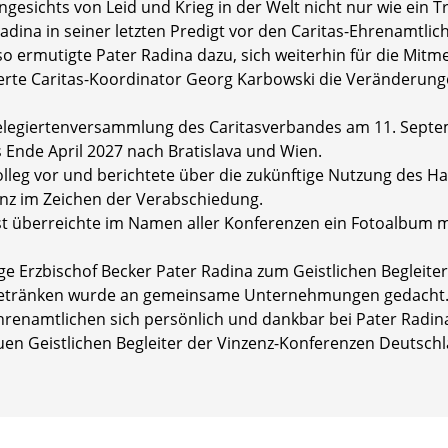
 angesichts von Leid und Krieg in der Welt nicht nur wie ein 
Radina in seiner letzten Predigt vor den Caritas-Ehrenamtli
d so ermutigte Pater Radina dazu, sich weiterhin für die Mit
erte Caritas-Koordinator Georg Karbowski die Veränderungen
 Delegiertenversammlung des Caritasverbandes am 11. Septe
 Ende April 2027 nach Bratislava und Wien.
kolleg vor und berichtete über die zukünftige Nutzung des H
nz im Zeichen der Verabschiedung.
st überreichte im Namen aller Konferenzen ein Fotoalbum m
e Erzbischof Becker Pater Radina zum Geistlichen Begleite
n Getränken wurde an gemeinsame Unternehmungen gedacht
renamtlichen sich persönlich und dankbar bei Pater Radin
euen Geistlichen Begleiter der Vinzenz-Konferenzen Deutsc