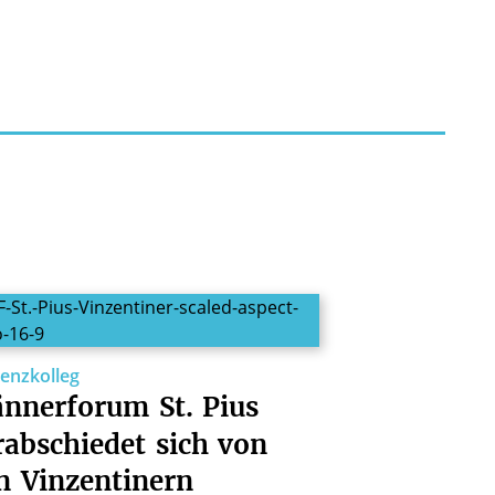
zenzkolleg
nnerforum
St.
Pius
rabschiedet
sich
von
n
Vinzentinern