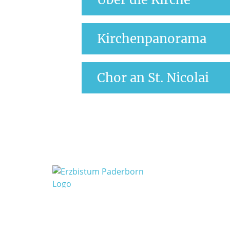
Kirchenpanorama
Turm zeugt von 
https://panorama.erzbistum-pader
Chor an St. Nicolai
Der Tum der St.-Nicolai-Kirche ist
Im Pfarrarchiv von St. Nicolai ist 
Friedrich I. auf dem Reichstag vo
Der Chor an St. Nicolai ist der äl
bauen. Lippstadt wurde die erste 
Jahr 1884).
Neue Erkenntnisse deuten darauf h
Die Hauptaufgabe des Chores liegt 
dorfähnlichen Charakter, rund um 
gehören u.a. lateinische und deu
Bereich der Kirche lag der Alte M
von bekannten Komponisten wie S
St. Nicolaus zu erklären.
einfache Taize-Gesänge, die währ
In regelmäßigen Abständen stehe
Ein besonderer Zeuge für die Besi
Programm: Teilweise in Kooperat
Bauwerk in Lippstadt aus dem 12. 
an St. Joseph, die beide ebenfalls 
Jahrhunderte überdauert hat. Es h
werden, wurden im wunderschönen