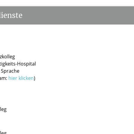
ienste
zkolleg
tigkeits-Hospital
r Sprache
eam:
hier klicken
)
leg
leg