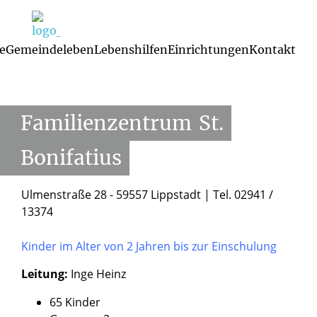
e
Gemeindeleben
Lebenshilfen
Einrichtungen
Kontakt
Startseite
/
Einrichtungen
/
Familienzentren und
Kindertagesstätten
/
Kita St. Bonifatius
Familienzentren und Kindertagesst
Glaubenskurse 
Mutterspra
Familienzentrum
St.
Bonifatius
Ulmenstraße 28 - 59557 Lippstadt | Tel. 02941 /
13374
Kinder im Alter von 2 Jahren bis zur Einschulung
Leitung:
Inge Heinz
65 Kinder