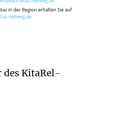
en@kath-kitas-hellweg.de
tas in der Region erhalten Sie auf
itas-hellweg.de
r
des
KitaRel-