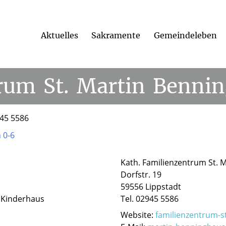
und Kindertagesstätten
/
Kita Benninghausen
Aktuelles
Sakramente
Gemeindeleben
trum
St.
Martin
Bennin
945 5586
 0-6
Kath. Familienzentrum St. 
Dorfstr. 19
59556 Lippstadt
es Kinderhaus
Tel. 02945 5586
Website:
familienzentrum-