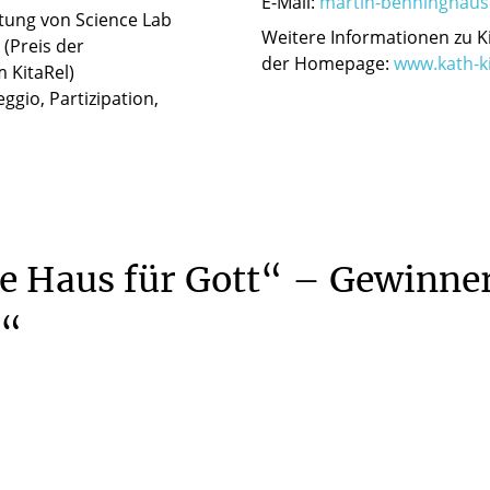
E-Mail:
martin-benninghaus
htung von Science Lab
Weitere Informationen zu Ki
(Preis der
der Homepage:
www.kath-k
 KitaRel)
gio, Partizipation,
e
Haus
für
Gott“
–
Gewinne
9“