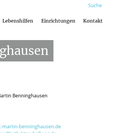
Suche
Lebenshilfen
Einrichtungen
Kontakt
Familienzentren und Kindertagesstätten
Glaubenskurse & Weggemeinschaften
Muttersprachliche Gemeinden
Menschen mit Be
ghausen
Martin Benninghausen
st-martin-benninghausen.de